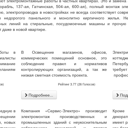
ают электромонтажные работы в частных квартирах. Это и замена
рабль, 137-ая, Гатчинская, 504-ая, 600-ая), полный монтаж эл
ю, электропроводка в новостройках не всегда соответствует сов
я недорогого панельного и монолитно кирпичного жилья. Н
енных линий на стиральные, посудомоечные машины и прочую 
 даже в новой квартире.
аботы в
В Освещение магазинов, офисов,
Элект
циалисты
коммерческих помещений основное, это
котте
нимание
соблюдение правил и нормативов
Петерб
еланиям
контролирующих организаций, а так же
требу
низкая сметная стоимость проекта
.
професс
ов)
Рейтинг
3.77
(
26
Голосов)
Подробнее...
Подр
медную в
Компания «Сервис-Электро» производит
Кроме 
мещении
электромонтаж производственных и
декорат
м, новых
промышленных зданий с неукоснительным
имеет р
твующих
соблюдением технологий и правил
как без