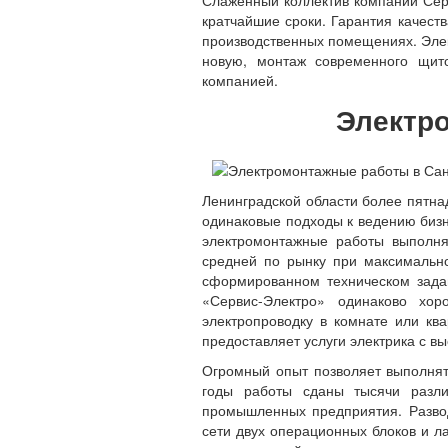
С
лаженный коллектив компании Сер
кратчайшие сроки. Гарантия качеств
производственных помещениях. Элек
новую, монтаж современного щит
компанией.
Электро
Ленинградской области более пятн
одинаковые подходы к ведению бизн
электромонтажные работы выполн
средней по рынку при максимально
сформированном техническом зада
«Сервис-Электро» одинаково хо
электропроводку в комнате или кв
предоставляет услуги электрика с в
Огромный опыт позволяет выполня
годы работы сданы тысячи разли
промышленных предприятия. Развод
сети двух операционных блоков и л