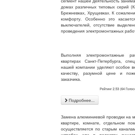
сегмент нашей деятельность заним
домах различных типовых серий (Ко
Брежневках, Хрущевках. К сожалени
комфорту. Особенно это касаетс
выключателей, отсутствие выдел
проведения электромонтажных работ
Выполняя электромонтажные р
квартирах Санкт-Петербурга, спе
нашей компании уделяют особое в
качеству, разумной цене и пож
заказчика.
Рейтинг
2.53
(
64
Голос
Подробнее...
Замена алюминиевой проводки на 
квартире, комнате, отдельном по
осуществляется по старым канала
штробах или в полостях сущес