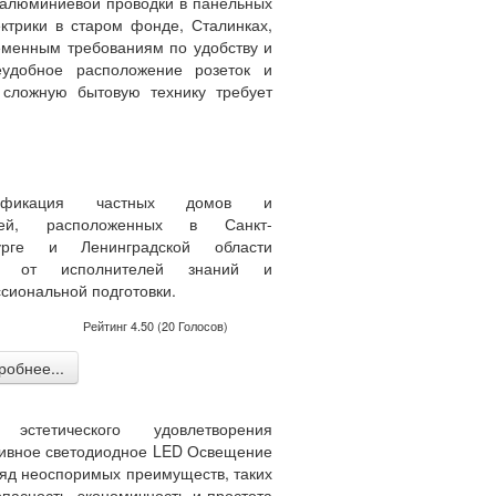
 алюминиевой проводки в панельных
ектрики в старом фонде, Сталинках,
ременным требованиям по удобству и
еудобное расположение розеток и
сложную бытовую технику требует
рификация частных домов и
джей, расположенных в Санкт-
урге и Ленинградской области
ет от исполнителей знаний и
иональной подготовки.
Рейтинг
4.50
(
20
Голосов)
обнее...
эстетического удовлетворения
ивное светодиодное LED Освещение
яд неоспоримых преимуществ, таких
опасность, экономичность и простота