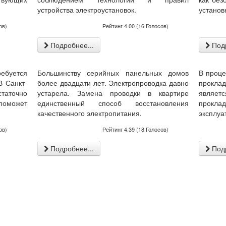
устройства электроустановок.
установ
ов)
Рейтинг
4.00
(
16
Голосов)
Подробнее...
Подр
ебуется
Большинству серийных панельных домов
В проце
В Санкт-
более двадцати лет. Электропроводка давно
проклад
аточно
устарела. Замена проводки в квартире
являе
 поможет
единственный способ восстановления
проклад
качественного электропитания.
эксплуа
ов)
Рейтинг
4.39
(
18
Голосов)
Подробнее...
Подр