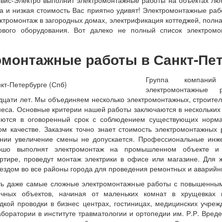
вис-Электро выполнит электромонтажные работы на объектах лю
а и низкая стоимость Вас приятно удивят! Электромонтажные раб
тромонтаж в загородных домах, электрификация коттеджей, полна
ового оборудования. Вот далеко не полный список электром
монтажные работы в Санкт-Пе
Г
руппа компаний 
электромонтажные
адцати лет. Мы объединяем несколько электромонтажных, строите
еса. Основные критерии нашей работы заключаются в нескольких
яются в оговоренный срок с соблюдением существующих норма
м качестве. Заказчик точно знает стоимость электромонтажных 
нии увеличение смены не допускается. Профессиональные инж
рошо выполнят электромонтаж на промышленном объекте и 
артире, проведут монтаж электрики в офисе или магазине. Для 
ыездом во все районы города для проведения ремонтных и аварийн
ть даже самые сложные электромонтажные работы с повышенными
чных объектов, начиная от маленьких комнат в хрущевках 
кой проводки в бизнес центрах, гостиницах, медицинских учреж
аборатории в институте травматологии и ортопедии им. Р.Р. Вре