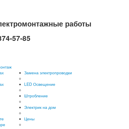
лектромонтажные работы
374-57-85
онтаж
ах
Замена электропроводки
ах
LED Освещение
я
Штробление
Электрик на дом
те
Цены
ире