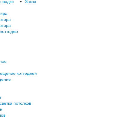
роводки
Заказ
тира
артира
артира
 коттедже
ное
вещение коттеджей
щение
в
светка потолков
ен
лов