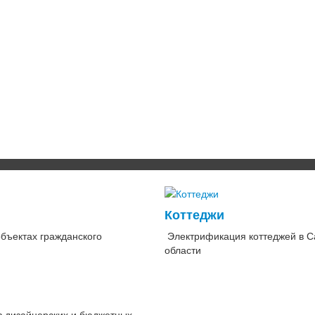
н
Коттеджи
ъектах гражданского
Электрификация коттеджей в С
области
в дизайнерских и бюджетных