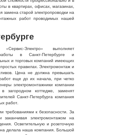
бой сложности профессионально и в
оты в квартирах, офисах, магазинах,
я замена старой электропроводки на
онтажных работ проводимых нашей
тербурге
«Сервис-Электро» выполняет
 работы в Санкт-Петербурге и
льных и торговых компаний имеющих
 простых правилах. Электромонтаж и
тивов. Цена не должна превышать
работ еще до их начала, при четко
енеры электромонтажники компании
в загородном коттедже, заменят
жителей Санкт-Петербурга компания
ых работ.
 требованиями к безопасности. За
и заканчивая электромонтажом на
дения. Осветительную и розеточную
дена делала наша компания. Большой