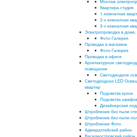
Монтаж электроп
Квартира-студия
1-комнатная квар
2-х комнатная кв
3-х комнатная кв
Электропроводка в доме,
Фото-Галерея
Проводка в магазине
Фото-Галерея
Проводка в офисе
Архитектурное светодиод
освещение
Светодиодное ос
Светодиодное LED Осве
квартир
Подсветка кухни
Подсветка шкафо
Дизайнерская под
Штробление без пыли ст
Штробление без пыли по
Штробление Фото
Адмиралтейский район
Василеостровский район